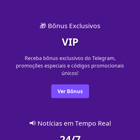
🎁 Bônus Exclusivos
VIP
Receba bônus exclusivos do Telegram,
promoções especiais e códigos promocionais
únicos!
Ver Bônus
📢 Notícias em Tempo Real
24/7