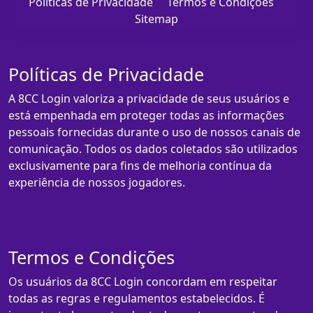
Políticas de Privacidade
Termos e Condições
Sitemap
Políticas de Privacidade
A 8CC Login valoriza a privacidade de seus usuários e
está empenhada em proteger todas as informações
pessoais fornecidas durante o uso de nossos canais de
comunicação. Todos os dados coletados são utilizados
exclusivamente para fins de melhoria contínua da
experiência de nossos jogadores.
Termos e Condições
Os usuários da 8CC Login concordam em respeitar
todas as regras e regulamentos estabelecidos. É