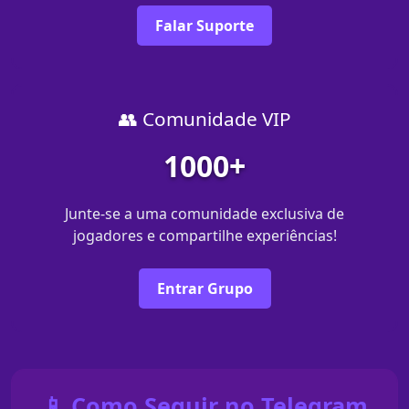
Falar Suporte
👥 Comunidade VIP
1000+
Junte-se a uma comunidade exclusiva de
jogadores e compartilhe experiências!
Entrar Grupo
📱 Como Seguir no Telegram