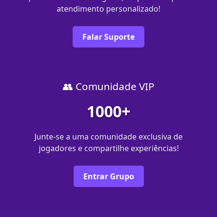
atendimento personalizado!
Falar Suporte
👥 Comunidade VIP
1000+
Junte-se a uma comunidade exclusiva de
jogadores e compartilhe experiências!
Entrar Grupo