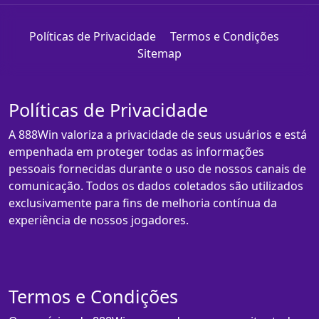
Políticas de Privacidade
Termos e Condições
Sitemap
Políticas de Privacidade
A 888Win valoriza a privacidade de seus usuários e está
empenhada em proteger todas as informações
pessoais fornecidas durante o uso de nossos canais de
comunicação. Todos os dados coletados são utilizados
exclusivamente para fins de melhoria contínua da
experiência de nossos jogadores.
Termos e Condições