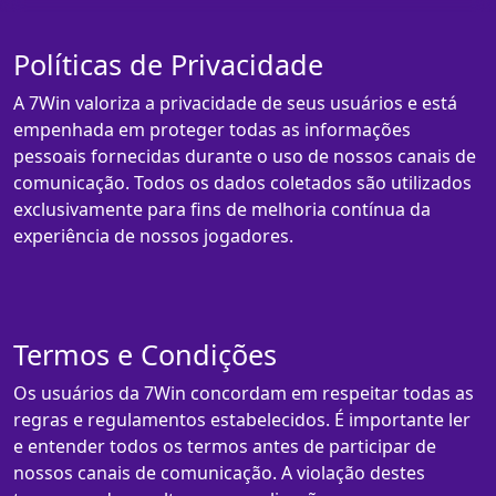
Políticas de Privacidade
A 7Win valoriza a privacidade de seus usuários e está
empenhada em proteger todas as informações
pessoais fornecidas durante o uso de nossos canais de
comunicação. Todos os dados coletados são utilizados
exclusivamente para fins de melhoria contínua da
experiência de nossos jogadores.
Termos e Condições
Os usuários da 7Win concordam em respeitar todas as
regras e regulamentos estabelecidos. É importante ler
e entender todos os termos antes de participar de
nossos canais de comunicação. A violação destes