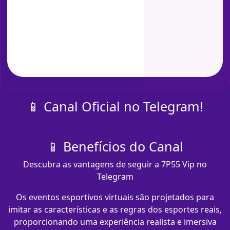
📱 Canal Oficial no Telegram!
📱 Benefícios do Canal
Descubra as vantagens de seguir a 7P55 Vip no
Telegram
Os eventos esportivos virtuais são projetados para
imitar as características e as regras dos esportes reais,
proporcionando uma experiência realista e imersiva