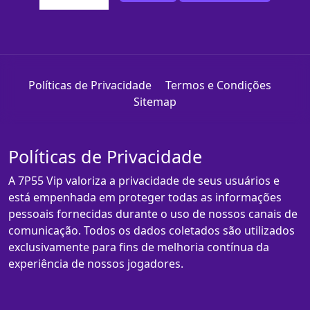
Políticas de Privacidade
Termos e Condições
Sitemap
Políticas de Privacidade
A 7P55 Vip valoriza a privacidade de seus usuários e
está empenhada em proteger todas as informações
pessoais fornecidas durante o uso de nossos canais de
comunicação. Todos os dados coletados são utilizados
exclusivamente para fins de melhoria contínua da
experiência de nossos jogadores.