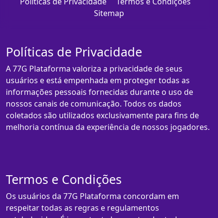
Políticas de Privacidade
Termos e Condições
Sitemap
Políticas de Privacidade
A 77G Plataforma valoriza a privacidade de seus
usuários e está empenhada em proteger todas as
informações pessoais fornecidas durante o uso de
nossos canais de comunicação. Todos os dados
coletados são utilizados exclusivamente para fins de
melhoria contínua da experiência de nossos jogadores.
Termos e Condições
Os usuários da 77G Plataforma concordam em
respeitar todas as regras e regulamentos