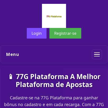
Login
Registrar-se
Menu
📱 77G Plataforma A Melhor
Plataforma de Apostas
Cadastre-se na 77G Plataforma para ganhar
bônus no cadastro e em cada recarga. Com a 77G