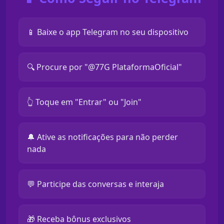
📱 Baixe o app Telegram no seu dispositivo
🔍 Procure por "@77G PlataformaOficial"
👆 Toque em "Entrar" ou "Join"
🔔 Ative as notificações para não perder
nada
💬 Participe das conversas e interaja
🎁 Receba bônus exclusivos