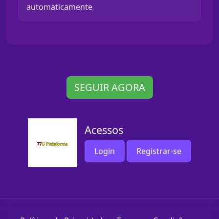
automaticamente
SEGUIR AGORA
Acessos
Login
Registrar-se