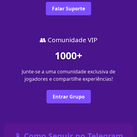
Falar Suporte
👥 Comunidade VIP
1000+
Junte-se a uma comunidade exclusiva de
jogadores e compartilhe experiências!
Entrar Grupo
📱 Como Seguir no Telegram