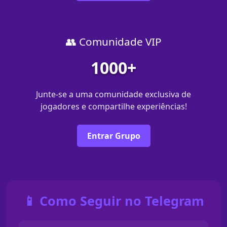
👥 Comunidade VIP
1000+
Junte-se a uma comunidade exclusiva de
jogadores e compartilhe experiências!
Entrar Grupo
📱 Como Seguir no Telegram