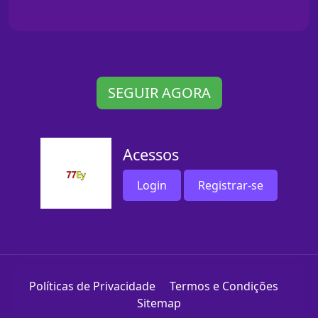
SEGUIR AGORA
Acessos
Login
Registrar-se
Políticas de Privacidade
Termos e Condições
Sitemap