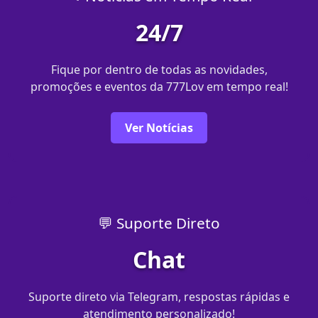
24/7
Fique por dentro de todas as novidades,
promoções e eventos da 777Lov em tempo real!
Ver Notícias
💬 Suporte Direto
Chat
Suporte direto via Telegram, respostas rápidas e
atendimento personalizado!