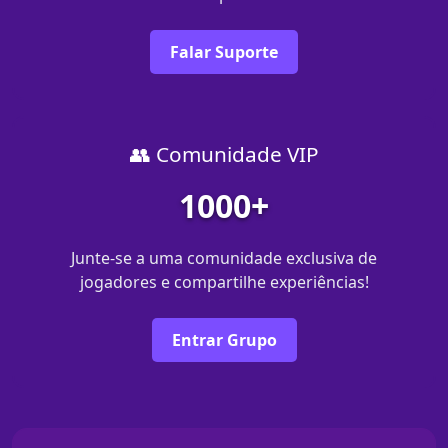
Falar Suporte
👥 Comunidade VIP
1000+
Junte-se a uma comunidade exclusiva de
jogadores e compartilhe experiências!
Entrar Grupo