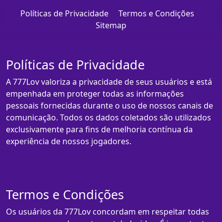
Políticas de Privacidade
Termos e Condições
Sitemap
Políticas de Privacidade
A 777Lov valoriza a privacidade de seus usuários e está
empenhada em proteger todas as informações
pessoais fornecidas durante o uso de nossos canais de
comunicação. Todos os dados coletados são utilizados
exclusivamente para fins de melhoria contínua da
experiência de nossos jogadores.
Termos e Condições
Os usuários da 777Lov concordam em respeitar todas