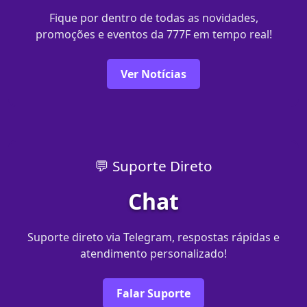
Fique por dentro de todas as novidades,
promoções e eventos da 777F em tempo real!
Ver Notícias
💬 Suporte Direto
Chat
Suporte direto via Telegram, respostas rápidas e
atendimento personalizado!
Falar Suporte