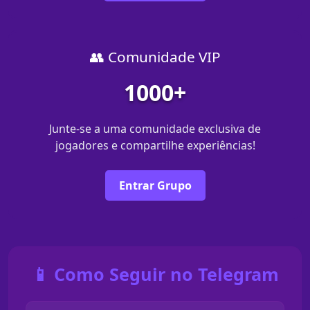
👥 Comunidade VIP
1000+
Junte-se a uma comunidade exclusiva de
jogadores e compartilhe experiências!
Entrar Grupo
📱 Como Seguir no Telegram