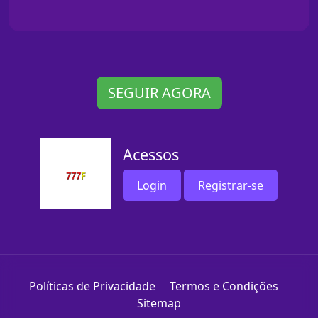
SEGUIR AGORA
Acessos
Login
Registrar-se
Políticas de Privacidade
Termos e Condições
Sitemap