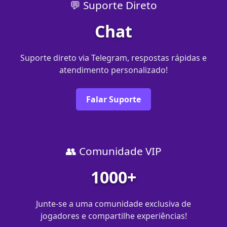
💬 Suporte Direto
Chat
Suporte direto via Telegram, respostas rápidas e
atendimento personalizado!
Falar Suporte
👥 Comunidade VIP
1000+
Junte-se a uma comunidade exclusiva de
jogadores e compartilhe experiências!