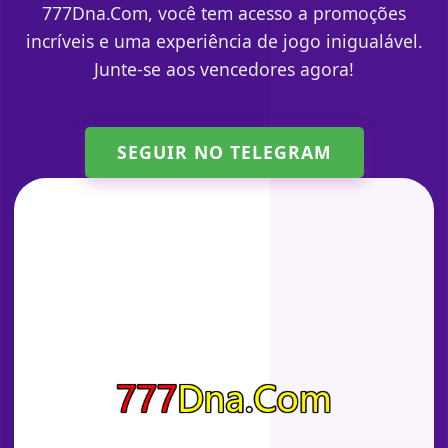
777Dna.Com, você tem acesso a promoções
incríveis e uma experiência de jogo inigualável.
Junte-se aos vencedores agora!
SEGUIR NO TELEGRAM