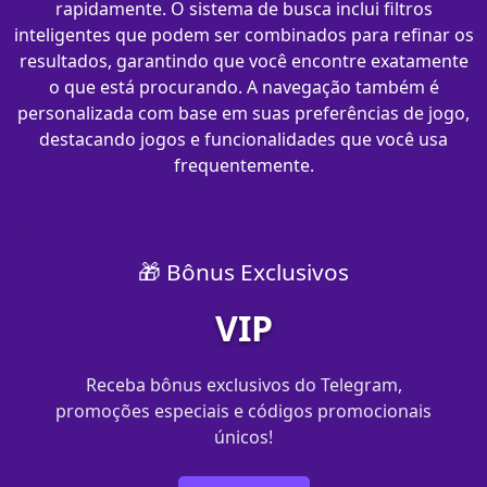
rapidamente. O sistema de busca inclui filtros
inteligentes que podem ser combinados para refinar os
resultados, garantindo que você encontre exatamente
o que está procurando. A navegação também é
personalizada com base em suas preferências de jogo,
destacando jogos e funcionalidades que você usa
frequentemente.
🎁 Bônus Exclusivos
VIP
Receba bônus exclusivos do Telegram,
promoções especiais e códigos promocionais
únicos!