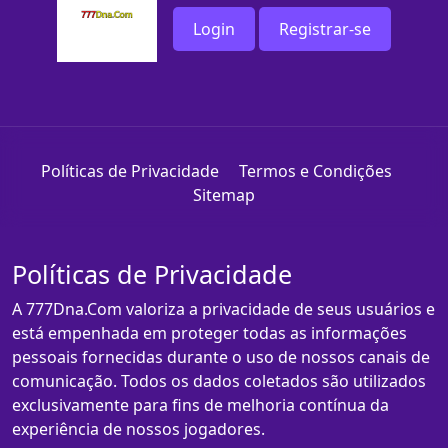
Login
Registrar-se
Políticas de Privacidade
Termos e Condições
Sitemap
Políticas de Privacidade
A 777Dna.Com valoriza a privacidade de seus usuários e
está empenhada em proteger todas as informações
pessoais fornecidas durante o uso de nossos canais de
comunicação. Todos os dados coletados são utilizados
exclusivamente para fins de melhoria contínua da
experiência de nossos jogadores.