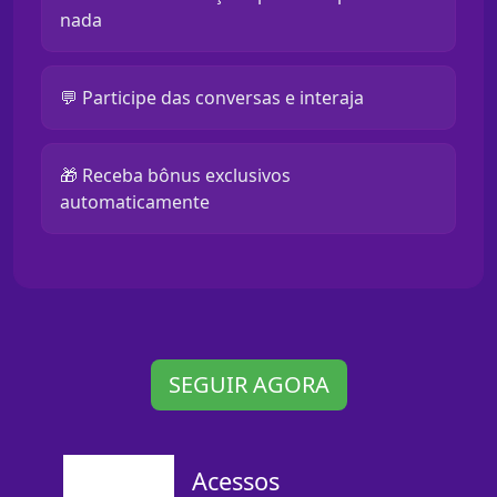
nada
💬 Participe das conversas e interaja
🎁 Receba bônus exclusivos
automaticamente
SEGUIR AGORA
Acessos