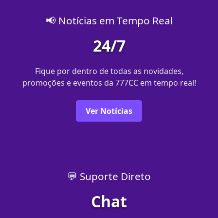
📢 Notícias em Tempo Real
24/7
Fique por dentro de todas as novidades,
promoções e eventos da 777CC em tempo real!
Ver Notícias
💬 Suporte Direto
Chat