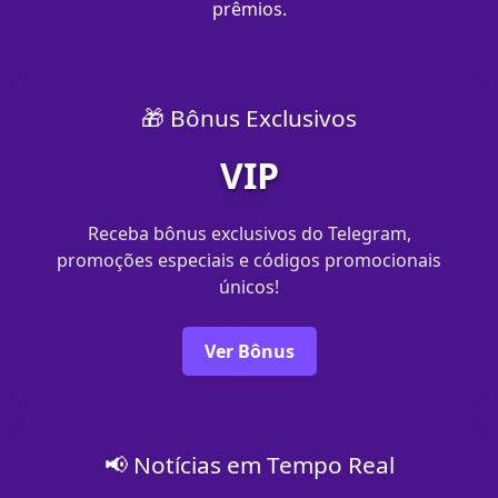
prêmios.
🎁 Bônus Exclusivos
VIP
Receba bônus exclusivos do Telegram,
promoções especiais e códigos promocionais
únicos!
Ver Bônus
📢 Notícias em Tempo Real