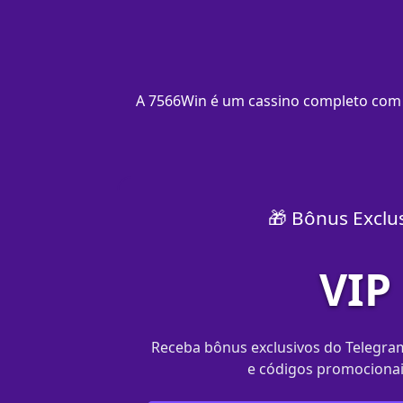
A 7566Win é um cassino completo com m
🎁 Bônus Exclu
VIP
Receba bônus exclusivos do Telegra
e códigos promocionai