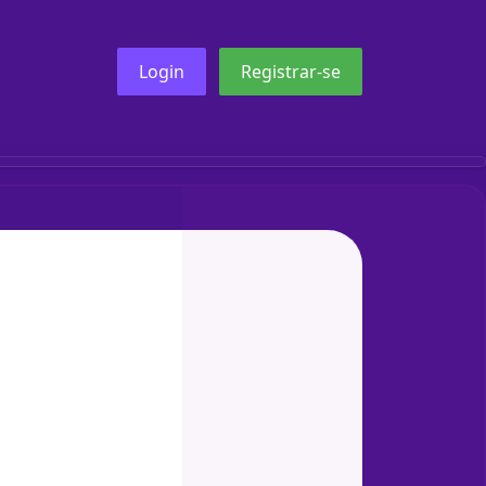
Login
Registrar-se