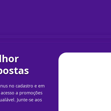
lhor
postas
nus no cadastro e em
 acesso a promoções
ualável. Junte-se aos