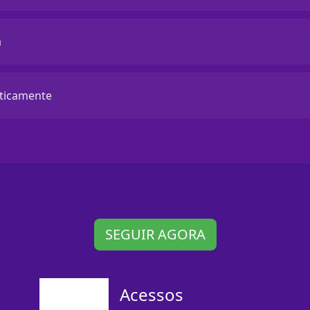
a
aticamente
SEGUIR AGORA
Acessos