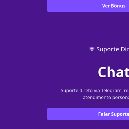
Ver Bônus
💬 Suporte Di
Cha
Suporte direto via Telegram, r
atendimento persona
Falar Suport