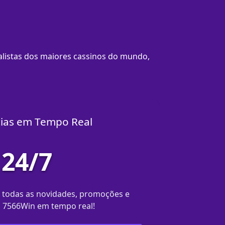
alistas dos maiores cassinos do mundo,
cias em Tempo Real
24/7
e todas as novidades, promoções e
 7566Win em tempo real!