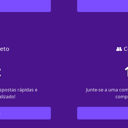
reto
👥 
t
espostas rápidas e
Junte-se a uma com
lizado!
compa
e