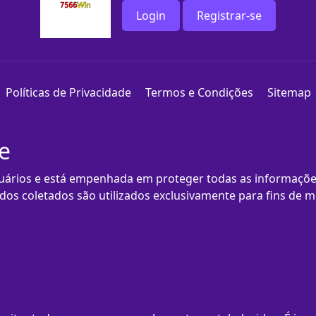
Login
Registrar-se
Políticas de Privacidade
Termos e Condições
Sitemap
de
suários e está empenhada em proteger todas as informaçõe
os coletados são utilizados exclusivamente para fins de m