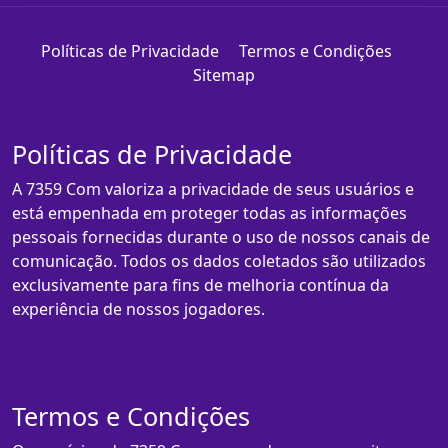
Políticas de Privacidade
Termos e Condições
Sitemap
Políticas de Privacidade
A 7359 Com valoriza a privacidade de seus usuários e
está empenhada em proteger todas as informações
pessoais fornecidas durante o uso de nossos canais de
comunicação. Todos os dados coletados são utilizados
exclusivamente para fins de melhoria contínua da
experiência de nossos jogadores.
Termos e Condições