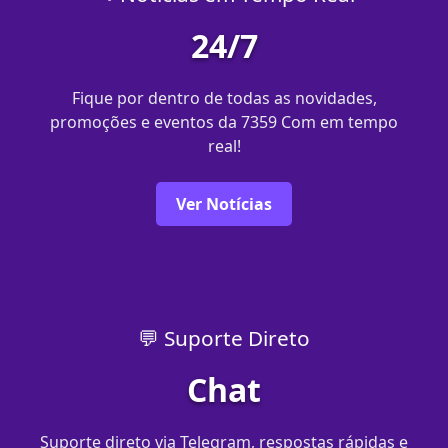
24/7
Fique por dentro de todas as novidades,
promoções e eventos da 7359 Com em tempo
real!
Ver Notícias
💬 Suporte Direto
Chat
Suporte direto via Telegram, respostas rápidas e