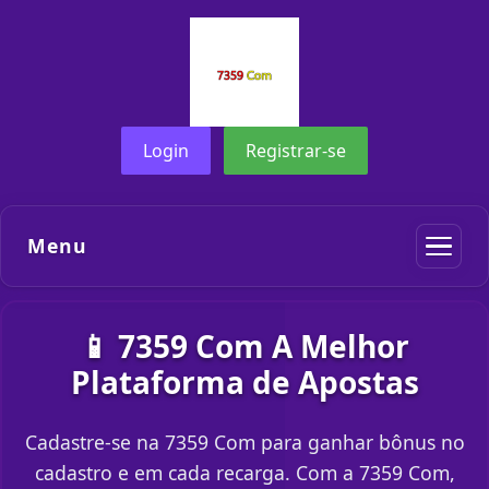
Login
Registrar-se
Menu
📱 7359 Com A Melhor
Plataforma de Apostas
Cadastre-se na 7359 Com para ganhar bônus no
cadastro e em cada recarga. Com a 7359 Com,