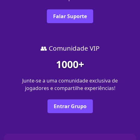
Falar Suporte
👥 Comunidade VIP
1000+
Junte-se a uma comunidade exclusiva de
jogadores e compartilhe experiências!
Entrar Grupo