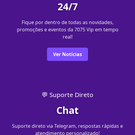
24/7
Fique por dentro de todas as novidades,
promoções e eventos da 7075 Vip em tempo
real!
Ver Notícias
💬 Suporte Direto
Chat
Suporte direto via Telegram, respostas rápidas e
atendimento personalizado!