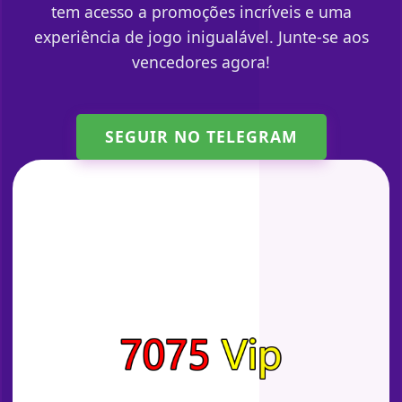
tem acesso a promoções incríveis e uma
experiência de jogo inigualável. Junte-se aos
vencedores agora!
SEGUIR NO TELEGRAM