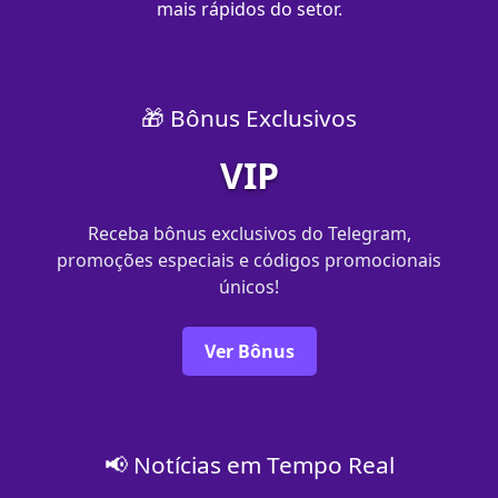
mais rápidos do setor.
🎁 Bônus Exclusivos
VIP
Receba bônus exclusivos do Telegram,
promoções especiais e códigos promocionais
únicos!
Ver Bônus
📢 Notícias em Tempo Real