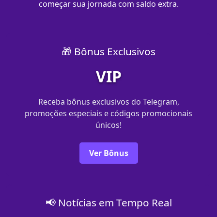
começar sua jornada com saldo extra.
🎁 Bônus Exclusivos
VIP
Receba bônus exclusivos do Telegram,
promoções especiais e códigos promocionais
únicos!
Ver Bônus
📢 Notícias em Tempo Real