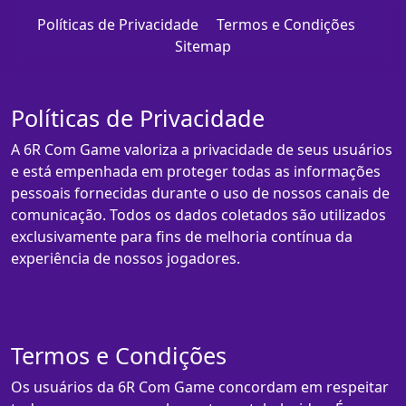
Políticas de Privacidade
Termos e Condições
Sitemap
Políticas de Privacidade
A 6R Com Game valoriza a privacidade de seus usuários
e está empenhada em proteger todas as informações
pessoais fornecidas durante o uso de nossos canais de
comunicação. Todos os dados coletados são utilizados
exclusivamente para fins de melhoria contínua da
experiência de nossos jogadores.
Termos e Condições
Os usuários da 6R Com Game concordam em respeitar