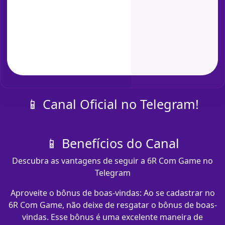
📱 Canal Oficial no Telegram!
📱 Benefícios do Canal
Descubra as vantagens de seguir a 6R Com Game no
Telegram
Aproveite o bônus de boas-vindas: Ao se cadastrar no
6R Com Game, não deixe de resgatar o bônus de boas-
vindas. Esse bônus é uma excelente maneira de