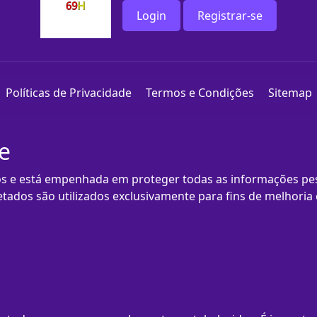
Login
Registrar-se
Políticas de Privacidade
Termos e Condições
Sitemap
de
ios e está empenhada em proteger todas as informações pe
tados são utilizados exclusivamente para fins de melhoria