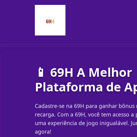
📱 69H A Melhor
Plataforma de A
Cadastre-se na 69H para ganhar bônus 
recarga. Com a 69H, você tem acesso a 
uma experiência de jogo inigualável. J
agora!