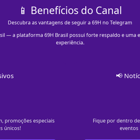
📱 Benefícios do Canal
Descubra as vantagens de seguir a 69H no Telegram
il — a plataforma 69H Brasil possui forte respaldo e uma 
experiência.
sivos
📢 Notí
m, promoções especiais
Fique por dentro d
s únicos!
eventos