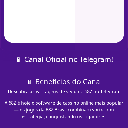
📱 Canal Oficial no Telegram!
📱 Benefícios do Canal
Descubra as vantagens de seguir a 68Z no Telegram
A 68Z é hoje o software de cassino online mais popular
— os jogos da 68Z Brasil combinam sorte com
estratégia, conquistando os jogadores.