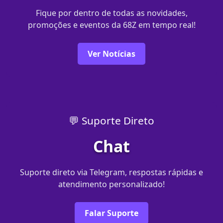
Fique por dentro de todas as novidades,
promoções e eventos da 68Z em tempo real!
Ver Notícias
💬 Suporte Direto
Chat
Suporte direto via Telegram, respostas rápidas e
atendimento personalizado!
Falar Suporte