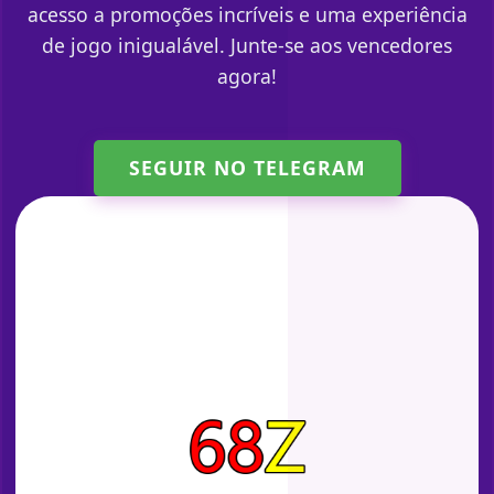
acesso a promoções incríveis e uma experiência
de jogo inigualável. Junte-se aos vencedores
agora!
SEGUIR NO TELEGRAM