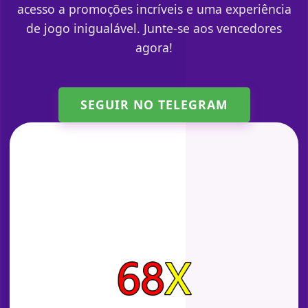
acesso a promoções incríveis e uma experiência
de jogo inigualável. Junte-se aos vencedores
agora!
SEGUIR NO TELEGRAM