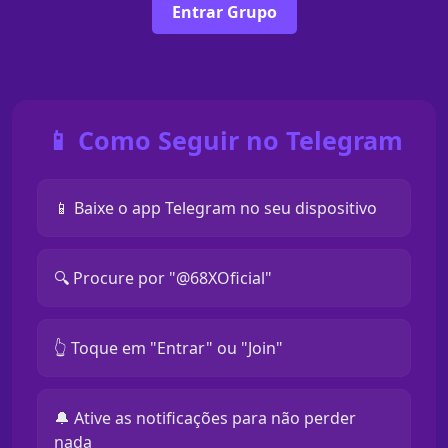
Entrar Grupo
📱 Como Seguir no Telegram
📱 Baixe o app Telegram no seu dispositivo
🔍 Procure por "@68XOficial"
👆 Toque em "Entrar" ou "Join"
🔔 Ative as notificações para não perder
nada