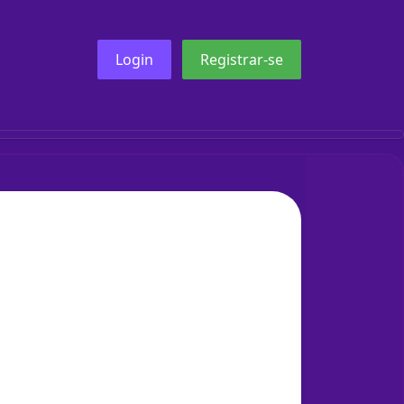
Login
Registrar-se