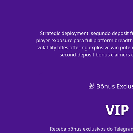
Strategic deployment: segundo deposit f
player exposure para full platform breadt
volatility titles offering explosive win po
second-deposit bonus claimers ex
🎁 Bônus Exclu
VIP
Receba bônus exclusivos do Telegra