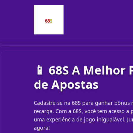
📱 68S A Melhor 
de Apostas
Cadastre-se na 68S para ganhar bônus 
recarga. Com a 68S, você tem acesso a 
uma experiência de jogo inigualável. J
agora!