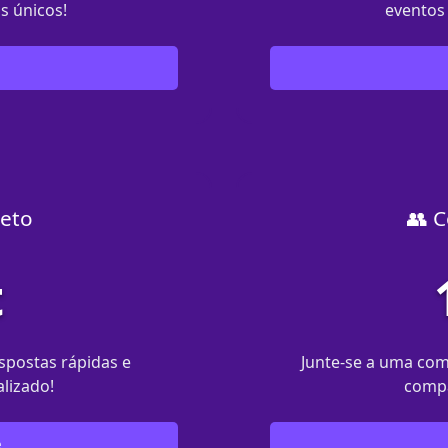
s únicos!
eventos
reto
👥 
t
espostas rápidas e
Junte-se a uma com
lizado!
compa
e