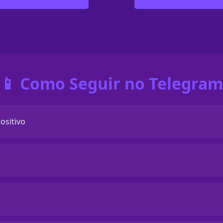
📱 Como Seguir no Telegram
ositivo