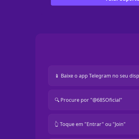
📱 Baixe o app Telegram no seu disp
🔍 Procure por "@68SOficial"
👆 Toque em "Entrar" ou "Join"