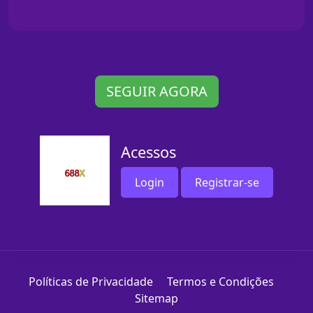
SEGUIR AGORA
Acessos
Login
Registrar-se
Políticas de Privacidade
Termos e Condições
Sitemap