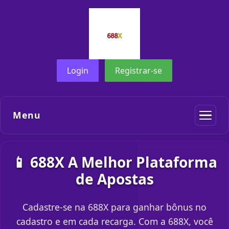
Login
Registrar-se
Menu
📱 688X A Melhor Plataforma
de Apostas
Cadastre-se na 688X para ganhar bônus no
cadastro e em cada recarga. Com a 688X, você