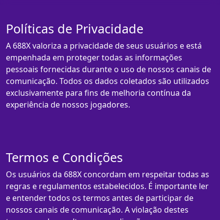
Políticas de Privacidade
A 688X valoriza a privacidade de seus usuários e está
empenhada em proteger todas as informações
pessoais fornecidas durante o uso de nossos canais de
comunicação. Todos os dados coletados são utilizados
exclusivamente para fins de melhoria contínua da
experiência de nossos jogadores.
Termos e Condições
Os usuários da 688X concordam em respeitar todas as
regras e regulamentos estabelecidos. É importante ler
e entender todos os termos antes de participar de
nossos canais de comunicação. A violação destes