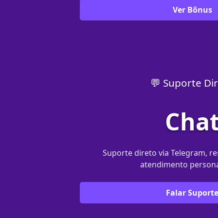
Ver Bônus
💬 Suporte Di
Cha
Suporte direto via Telegram, r
atendimento persona
Falar Suport