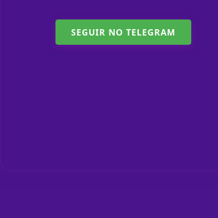
SEGUIR NO TELEGRAM