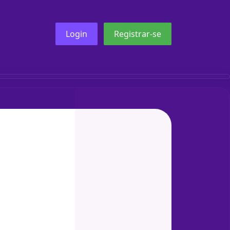
Login
Registrar-se