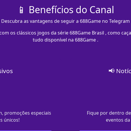
📱 Benefícios do Canal
Descubra as vantagens de seguir a 688Game no Telegram
 com os clássicos jogos da série 688Game Brasil , como caç
tudo disponível na 688Game .
sivos
📢 Notí
m, promoções especiais
Fique por dentro d
s únicos!
eventos da