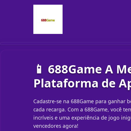
📱 688Game A M
Plataforma de A
Cadastre-se na 688Game para ganhar b
cada recarga. Com a 688Game, você te
incríveis e uma experiência de jogo inig
vencedores agora!