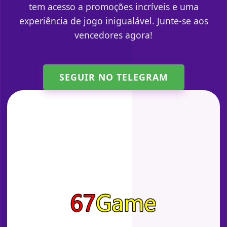
tem acesso a promoções incríveis e uma
experiência de jogo inigualável. Junte-se aos
vencedores agora!
SEGUIR NO TELEGRAM