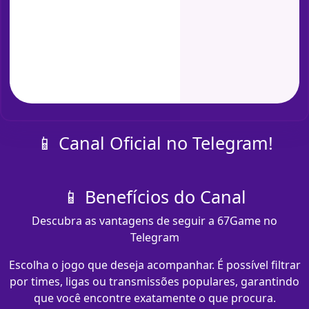
📱 Canal Oficial no Telegram!
📱 Benefícios do Canal
Descubra as vantagens de seguir a 67Game no
Telegram
Escolha o jogo que deseja acompanhar. É possível filtrar
por times, ligas ou transmissões populares, garantindo
que você encontre exatamente o que procura.