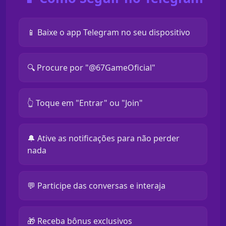
📱 Baixe o app Telegram no seu dispositivo
🔍 Procure por "@67GameOficial"
👆 Toque em "Entrar" ou "Join"
🔔 Ative as notificações para não perder
nada
💬 Participe das conversas e interaja
🎁 Receba bônus exclusivos