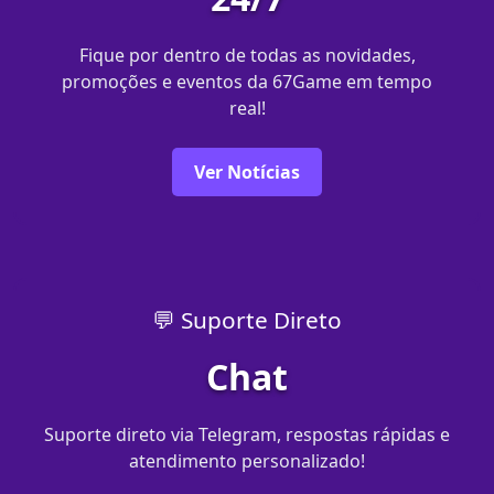
Fique por dentro de todas as novidades,
promoções e eventos da 67Game em tempo
real!
Ver Notícias
💬 Suporte Direto
Chat
Suporte direto via Telegram, respostas rápidas e
atendimento personalizado!