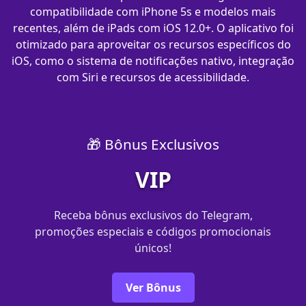
compatibilidade com iPhone 5s e modelos mais
recentes, além de iPads com iOS 12.0+. O aplicativo foi
otimizado para aproveitar os recursos específicos do
iOS, como o sistema de notificações nativo, integração
com Siri e recursos de acessibilidade.
🎁 Bônus Exclusivos
VIP
Receba bônus exclusivos do Telegram,
promoções especiais e códigos promocionais
únicos!
Ver Bônus