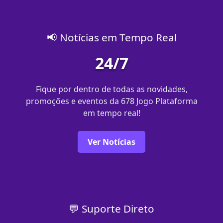
📢 Notícias em Tempo Real
24/7
Fique por dentro de todas as novidades,
promoções e eventos da 678 Jogo Plataforma
em tempo real!
Ver Notícias
💬 Suporte Direto