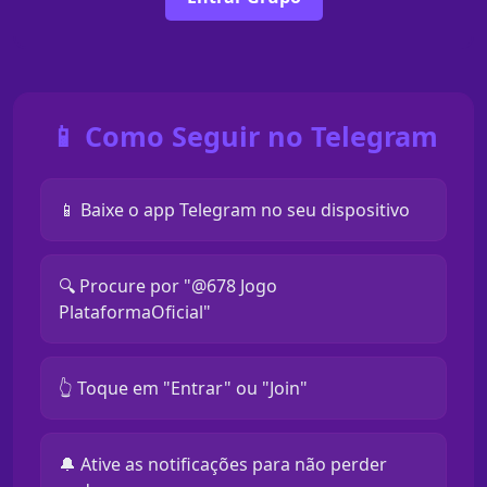
📱 Como Seguir no Telegram
📱 Baixe o app Telegram no seu dispositivo
🔍 Procure por "@678 Jogo
PlataformaOficial"
👆 Toque em "Entrar" ou "Join"
🔔 Ative as notificações para não perder