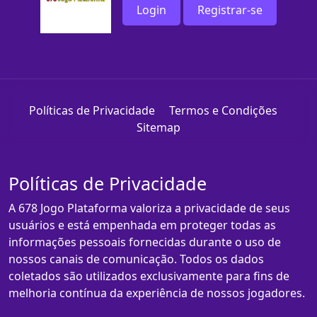
Login
Registrar-se
Políticas de Privacidade
Termos e Condições
Sitemap
Políticas de Privacidade
A 678 Jogo Plataforma valoriza a privacidade de seus
usuários e está empenhada em proteger todas as
informações pessoais fornecidas durante o uso de
nossos canais de comunicação. Todos os dados
coletados são utilizados exclusivamente para fins de
melhoria contínua da experiência de nossos jogadores.