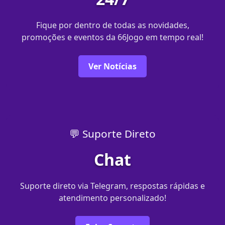
Fique por dentro de todas as novidades,
promoções e eventos da 66Jogo em tempo real!
Ver Notícias
💬 Suporte Direto
Chat
Suporte direto via Telegram, respostas rápidas e
atendimento personalizado!