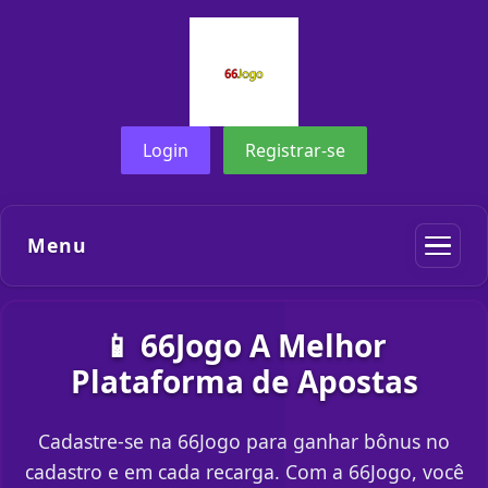
Login
Registrar-se
Menu
📱 66Jogo A Melhor
Plataforma de Apostas
Cadastre-se na 66Jogo para ganhar bônus no
cadastro e em cada recarga. Com a 66Jogo, você