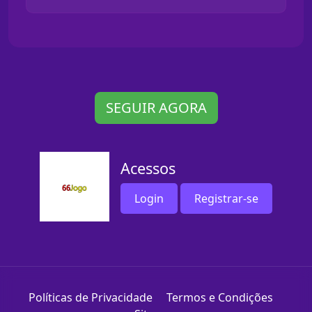
SEGUIR AGORA
Acessos
Login
Registrar-se
Políticas de Privacidade
Termos e Condições