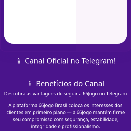
📱 Canal Oficial no Telegram!
📱 Benefícios do Canal
Descubra as vantagens de seguir a 66Jogo no Telegram
A plataforma 66Jogo Brasil coloca os interesses dos
clientes em primeiro plano — a 66Jogo mantém firme
seu compromisso com segurança, estabilidade,
integridade e profissionalismo.