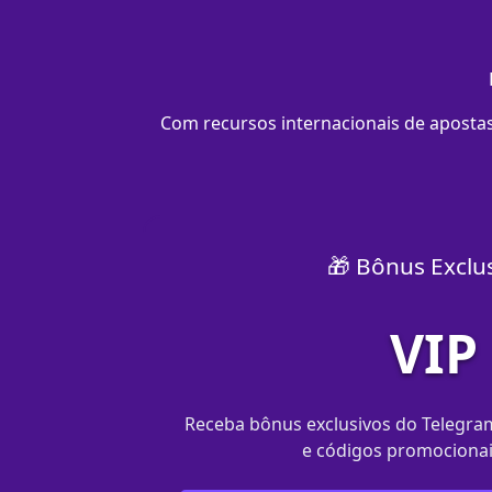
Com recursos internacionais de apostas
🎁 Bônus Exclu
VIP
Receba bônus exclusivos do Telegra
e códigos promocionai