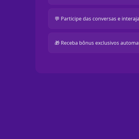
💬 Participe das conversas e interaj
🎁 Receba bônus exclusivos autom