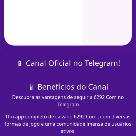
📱 Canal Oficial no Telegram!
📱 Benefícios do Canal
Descubra as vantagens de seguir a 6292 Com no
Telegram
Um app completo de cassino 6292 Com , com diversas
formas de jogo e uma comunidade imensa de usuários
ativos.