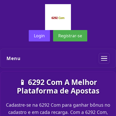
Login
Registrar-se
Menu
📱 6292 Com A Melhor
Plataforma de Apostas
Cadastre-se na 6292 Com para ganhar bônus no
cadastro e em cada recarga. Com a 6292 Com,