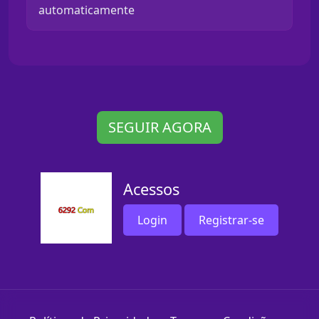
automaticamente
SEGUIR AGORA
Acessos
Login
Registrar-se