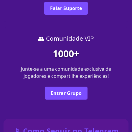
Falar Suporte
👥 Comunidade VIP
1000+
Junte-se a uma comunidade exclusiva de
jogadores e compartilhe experiências!
Entrar Grupo
📱 Como Seguir no Telegram