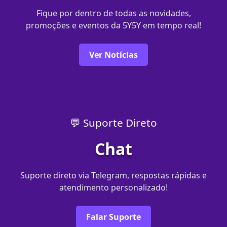
Fique por dentro de todas as novidades,
promoções e eventos da 5Y5Y em tempo real!
Ver Notícias
💬 Suporte Direto
Chat
Suporte direto via Telegram, respostas rápidas e
atendimento personalizado!
Falar Suporte