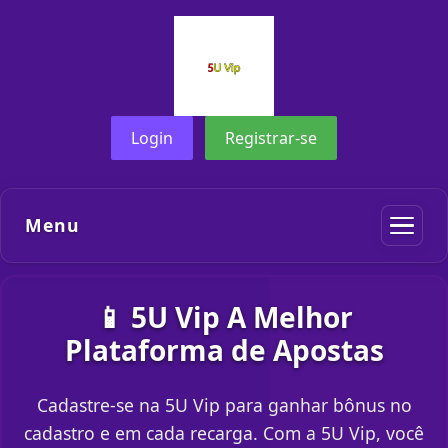
Login
Registrar-se
Menu
📱 5U Vip A Melhor
Plataforma de Apostas
Cadastre-se na 5U Vip para ganhar bônus no
cadastro e em cada recarga. Com a 5U Vip, você