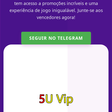
tem acesso a promoções incríveis e uma
experiência de jogo inigualável. Junte-se aos
vencedores agora!
SEGUIR NO TELEGRAM