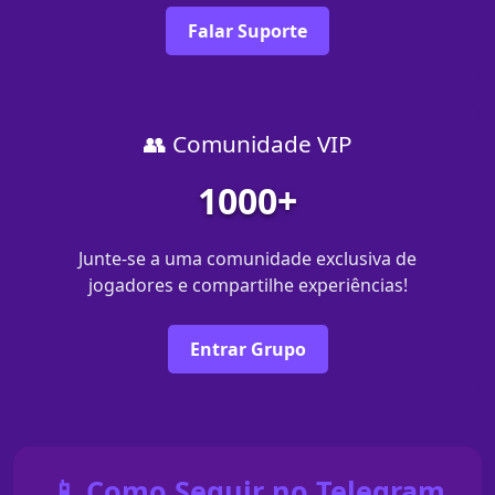
Falar Suporte
👥 Comunidade VIP
1000+
Junte-se a uma comunidade exclusiva de
jogadores e compartilhe experiências!
Entrar Grupo
📱 Como Seguir no Telegram