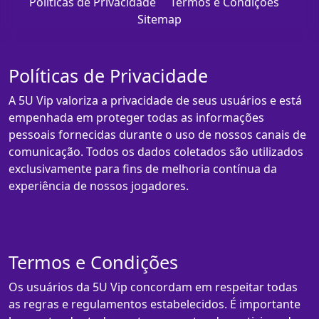
Políticas de Privacidade
Termos e Condições
Sitemap
Políticas de Privacidade
A 5U Vip valoriza a privacidade de seus usuários e está
empenhada em proteger todas as informações
pessoais fornecidas durante o uso de nossos canais de
comunicação. Todos os dados coletados são utilizados
exclusivamente para fins de melhoria contínua da
experiência de nossos jogadores.
Termos e Condições
Os usuários da 5U Vip concordam em respeitar todas
as regras e regulamentos estabelecidos. É importante