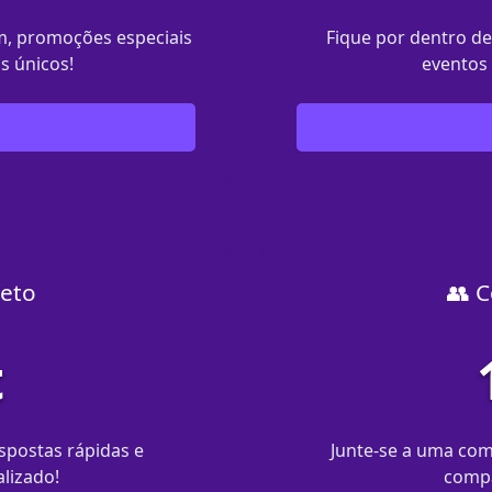
m, promoções especiais
Fique por dentro d
s únicos!
eventos
reto
👥 
t
espostas rápidas e
Junte-se a uma com
lizado!
compa