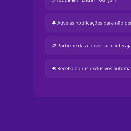
👆 Toque em "Entrar" ou "Join"
🔔 Ative as notificações para não p
💬 Participe das conversas e interaj
🎁 Receba bônus exclusivos autom