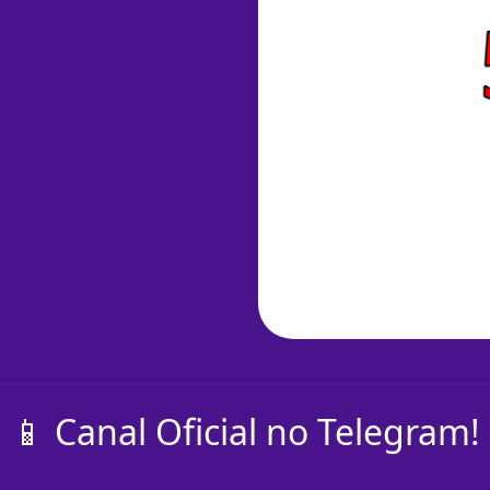
📱 Canal Oficial no Telegram!