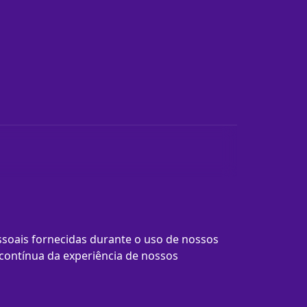
ssoais fornecidas durante o uso de nossos
 contínua da experiência de nossos