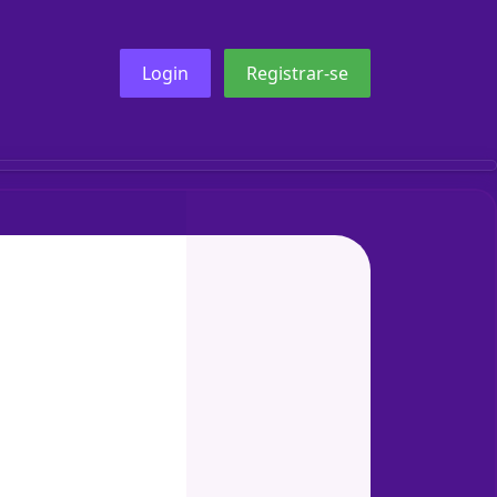
Login
Registrar-se