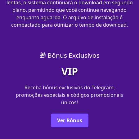
lentas, o sistema continuará o download em segundo
plano, permitindo que você continue navegando
enquanto aguarda. O arquivo de instalação é
compactado para otimizar o tempo de download.
🎁 Bônus Exclusivos
VIP
Receba bônus exclusivos do Telegram,
promoções especiais e códigos promocionais
únicos!
Ver Bônus