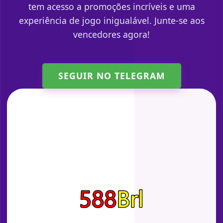
tem acesso a promoções incríveis e uma
experiência de jogo inigualável. Junte-se aos
vencedores agora!
SEGUIR NO TELEGRAM