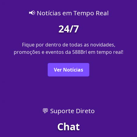
📢 Notícias em Tempo Real
24/7
Fique por dentro de todas as novidades,
promoções e eventos da 588Brl em tempo real!
Ver Notícias
💬 Suporte Direto
Chat