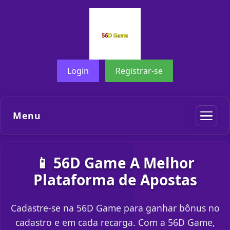
Login
Registrar-se
Menu
📱 56D Game A Melhor
Plataforma de Apostas
Cadastre-se na 56D Game para ganhar bônus no
cadastro e em cada recarga. Com a 56D Game,