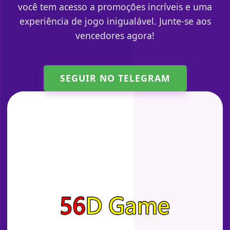
você tem acesso a promoções incríveis e uma
experiência de jogo inigualável. Junte-se aos
vencedores agora!
SEGUIR NO TELEGRAM