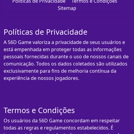
Políticas de Privacidade
Termos e Condições
Sitemap
Políticas de Privacidade
A 56D Game valoriza a privacidade de seus usuários e
está empenhada em proteger todas as informações
pessoais fornecidas durante o uso de nossos canais de
comunicação. Todos os dados coletados são utilizados
exclusivamente para fins de melhoria contínua da
experiência de nossos jogadores.
Termos e Condições
Os usuários da 56D Game concordam em respeitar
todas as regras e regulamentos estabelecidos. É