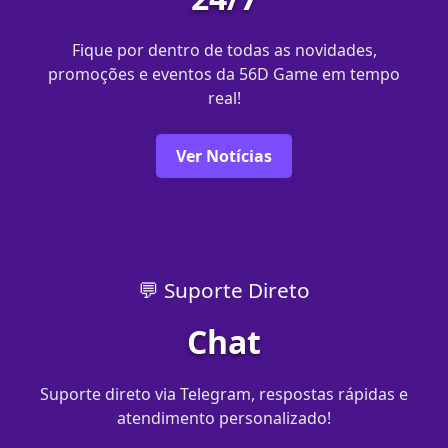
Fique por dentro de todas as novidades,
promoções e eventos da 56D Game em tempo
real!
Ver Notícias
💬 Suporte Direto
Chat
Suporte direto via Telegram, respostas rápidas e
atendimento personalizado!