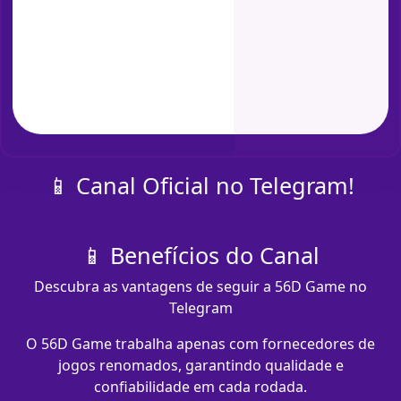
📱 Canal Oficial no Telegram!
📱 Benefícios do Canal
Descubra as vantagens de seguir a 56D Game no
Telegram
O 56D Game trabalha apenas com fornecedores de
jogos renomados, garantindo qualidade e
confiabilidade em cada rodada.