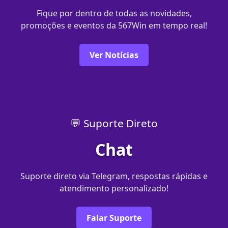
Fique por dentro de todas as novidades,
promoções e eventos da 567Win em tempo real!
Ver Notícias
💬 Suporte Direto
Chat
Suporte direto via Telegram, respostas rápidas e
atendimento personalizado!
Falar Suporte