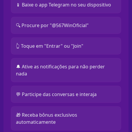
📱 Baixe o app Telegram no seu dispositivo
🔍 Procure por "@567WinOficial"
👆 Toque em "Entrar" ou "Join"
🔔 Ative as notificações para não perder
nada
💬 Participe das conversas e interaja
🎁 Receba bônus exclusivos
automaticamente