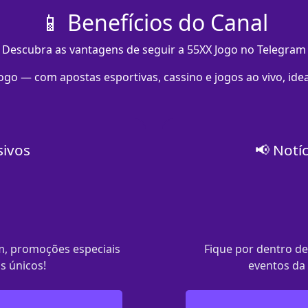
📱 Benefícios do Canal
Descubra as vantagens de seguir a 55XX Jogo no Telegram
Jogo — com apostas esportivas, cassino e jogos ao vivo, i
sivos
📢 Notí
m, promoções especiais
Fique por dentro d
s únicos!
eventos da