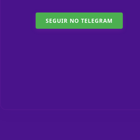
SEGUIR NO TELEGRAM