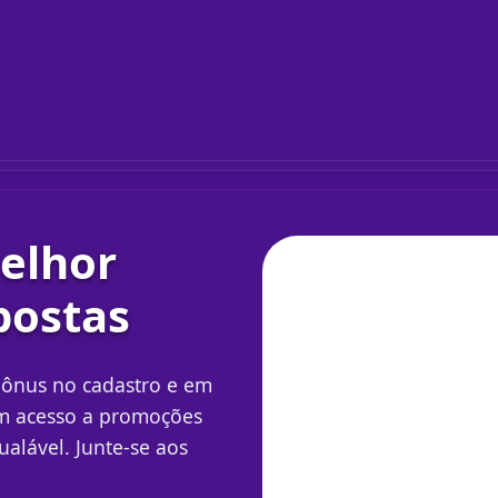
Melhor
postas
bônus no cadastro e em
em acesso a promoções
ualável. Junte-se aos