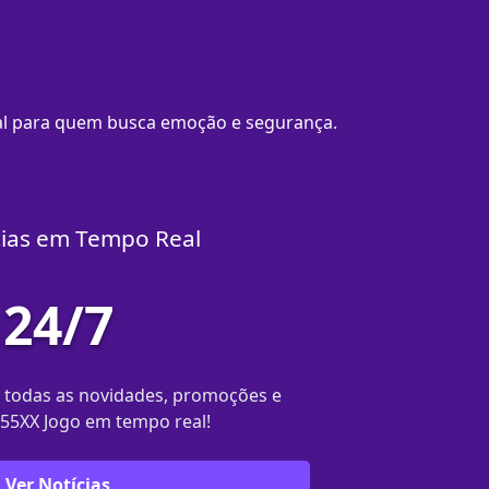
deal para quem busca emoção e segurança.
cias em Tempo Real
24/7
e todas as novidades, promoções e
 55XX Jogo em tempo real!
Ver Notícias