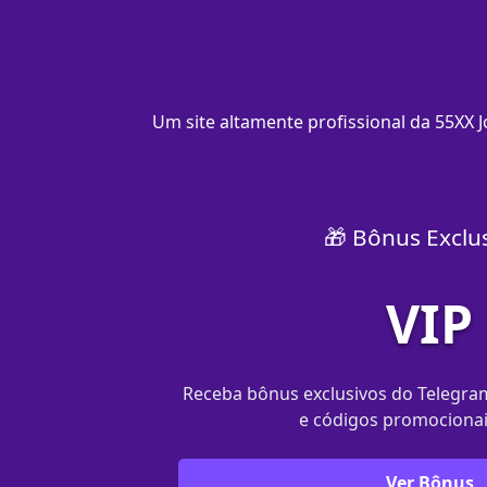
Um site altamente profissional da 55XX 
🎁 Bônus Exclu
VIP
Receba bônus exclusivos do Telegra
e códigos promocionai
Ver Bônus