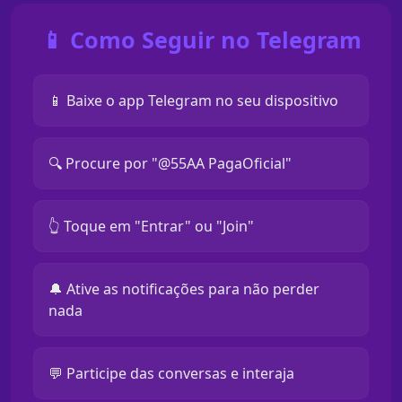
📱 Como Seguir no Telegram
📱 Baixe o app Telegram no seu dispositivo
🔍 Procure por "@55AA PagaOficial"
👆 Toque em "Entrar" ou "Join"
🔔 Ative as notificações para não perder
nada
💬 Participe das conversas e interaja