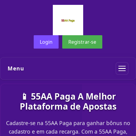
Login
Registrar-se
Menu
📱 55AA Paga A Melhor
Plataforma de Apostas
Cadastre-se na 55AA Paga para ganhar bônus no
cadastro e em cada recarga. Com a 55AA Paga,