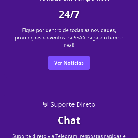
24/7
Fique por dentro de todas as novidades,
promoções e eventos da 55AA Paga em tempo
real!
Ver Notícias
💬 Suporte Direto
Chat
Suporte direto via Telegram, respostas rápidas e