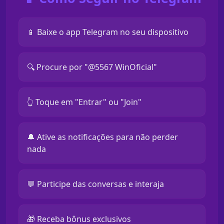
📱 Baixe o app Telegram no seu dispositivo
🔍 Procure por "@5567 WinOficial"
👆 Toque em "Entrar" ou "Join"
🔔 Ative as notificações para não perder
nada
💬 Participe das conversas e interaja
🎁 Receba bônus exclusivos