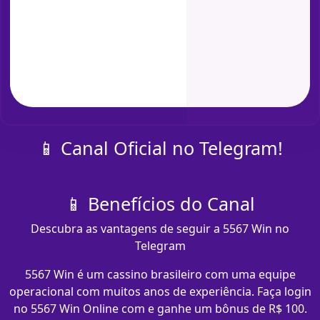
📱 Canal Oficial no Telegram!
📱 Benefícios do Canal
Descubra as vantagens de seguir a 5567 Win no
Telegram
5567 Win é um cassino brasileiro com uma equipe
operacional com muitos anos de experiência. Faça login
no 5567 Win Online com e ganhe um bônus de R$ 100.