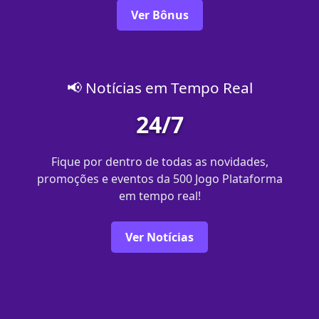
Ver Bônus
📢 Notícias em Tempo Real
24/7
Fique por dentro de todas as novidades,
promoções e eventos da 500 Jogo Plataforma
em tempo real!
Ver Notícias