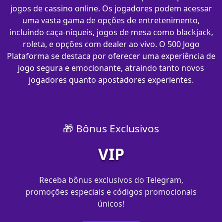
jogos de cassino online. Os jogadores podem acessar
uma vasta gama de opções de entretenimento,
incluindo caça-níqueis, jogos de mesa como blackjack,
roleta, e opções com dealer ao vivo. O 500 Jogo
Plataforma se destaca por oferecer uma experiência de
jogo segura e emocionante, atraindo tanto novos
jogadores quanto apostadores experientes.
🎁 Bônus Exclusivos
VIP
Receba bônus exclusivos do Telegram,
promoções especiais e códigos promocionais
únicos!