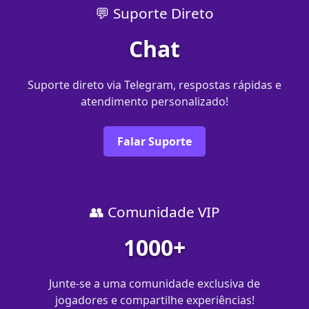
💬 Suporte Direto
Chat
Suporte direto via Telegram, respostas rápidas e
atendimento personalizado!
Falar Suporte
👥 Comunidade VIP
1000+
Junte-se a uma comunidade exclusiva de
jogadores e compartilhe experiências!