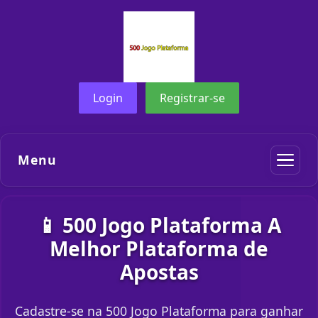
Login
Registrar-se
Menu
📱 500 Jogo Plataforma A
Melhor Plataforma de
Apostas
Cadastre-se na 500 Jogo Plataforma para ganhar