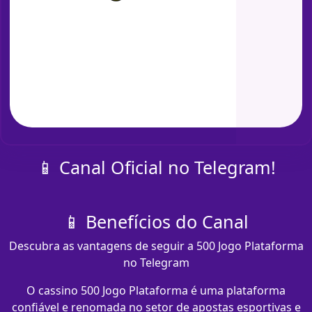
📱 Canal Oficial no Telegram!
📱 Benefícios do Canal
Descubra as vantagens de seguir a 500 Jogo Plataforma
no Telegram
O cassino 500 Jogo Plataforma é uma plataforma
confiável e renomada no setor de apostas esportivas e