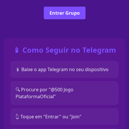
Entrar Grupo
📱 Como Seguir no Telegram
📱 Baixe o app Telegram no seu dispositivo
🔍 Procure por "@500 Jogo
PlataformaOficial"
👆 Toque em "Entrar" ou "Join"