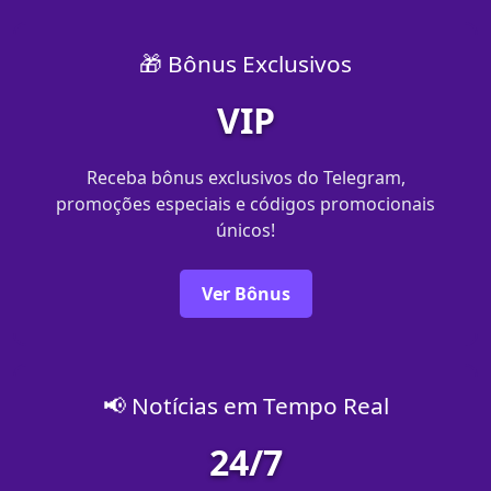
🎁 Bônus Exclusivos
VIP
Receba bônus exclusivos do Telegram,
promoções especiais e códigos promocionais
únicos!
Ver Bônus
📢 Notícias em Tempo Real
24/7