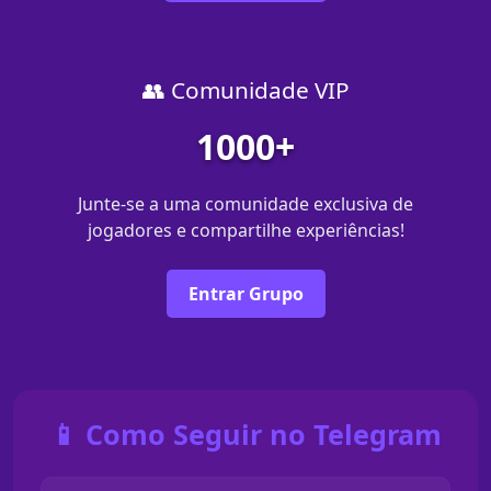
👥 Comunidade VIP
1000+
Junte-se a uma comunidade exclusiva de
jogadores e compartilhe experiências!
Entrar Grupo
📱 Como Seguir no Telegram