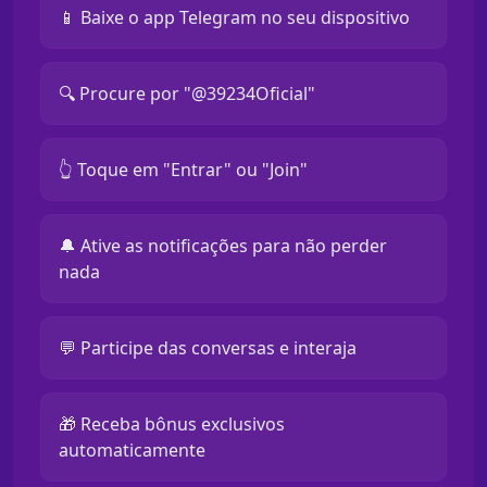
📱 Baixe o app Telegram no seu dispositivo
🔍 Procure por "@39234Oficial"
👆 Toque em "Entrar" ou "Join"
🔔 Ative as notificações para não perder
nada
💬 Participe das conversas e interaja
🎁 Receba bônus exclusivos
automaticamente