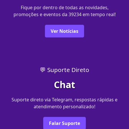
Fique por dentro de todas as novidades,
promoções e eventos da 39234 em tempo real!
Ver Notícias
💬 Suporte Direto
Chat
Suporte direto via Telegram, respostas rápidas e
atendimento personalizado!
Falar Suporte