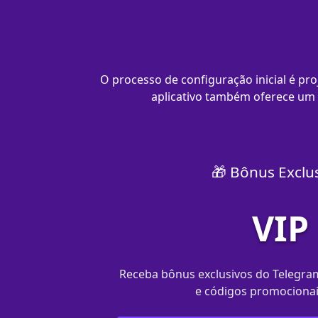
O processo de configuração inicial é pro
aplicativo também oferece um tu
🎁 Bônus Exclu
VIP
Receba bônus exclusivos do Telegra
e códigos promocionai