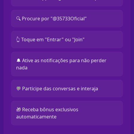
🔍 Procure por "@35733Oficial"
👆 Toque em "Entrar" ou "Join"
🔔 Ative as notificações para não perder
nada
💬 Participe das conversas e interaja
🎁 Receba bônus exclusivos
automaticamente