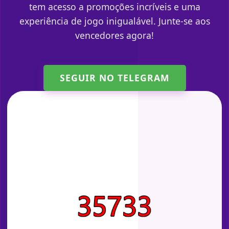
tem acesso a promoções incríveis e uma
experiência de jogo inigualável. Junte-se aos
vencedores agora!
SEGUIR NO TELEGRAM