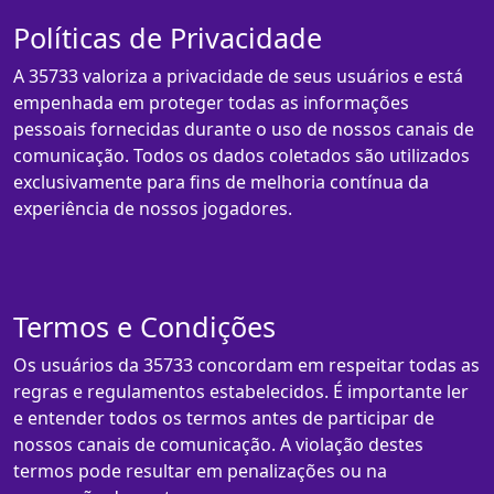
Políticas de Privacidade
A 35733 valoriza a privacidade de seus usuários e está
empenhada em proteger todas as informações
pessoais fornecidas durante o uso de nossos canais de
comunicação. Todos os dados coletados são utilizados
exclusivamente para fins de melhoria contínua da
experiência de nossos jogadores.
Termos e Condições
Os usuários da 35733 concordam em respeitar todas as
regras e regulamentos estabelecidos. É importante ler
e entender todos os termos antes de participar de
nossos canais de comunicação. A violação destes
termos pode resultar em penalizações ou na