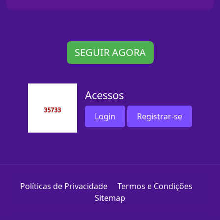
SEGUIR AGORA
Acessos
Login
Registrar-se
Políticas de Privacidade
Termos e Condições
Sitemap