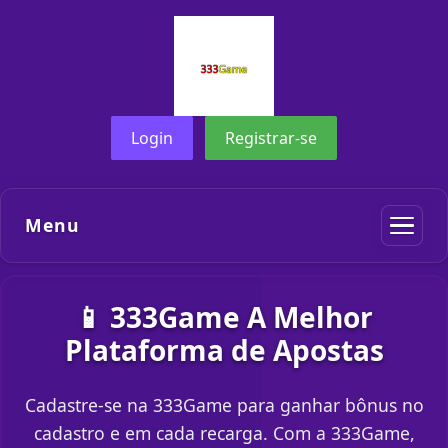
Login
Registrar-se
Menu
📱 333Game A Melhor
Plataforma de Apostas
Cadastre-se na 333Game para ganhar bônus no
cadastro e em cada recarga. Com a 333Game,