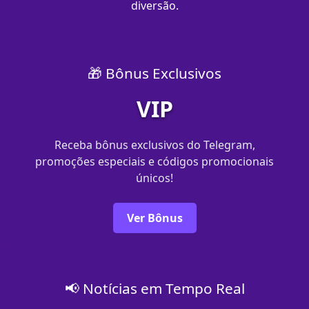
diversão.
🎁 Bônus Exclusivos
VIP
Receba bônus exclusivos do Telegram,
promoções especiais e códigos promocionais
únicos!
Ver Bônus
📢 Notícias em Tempo Real