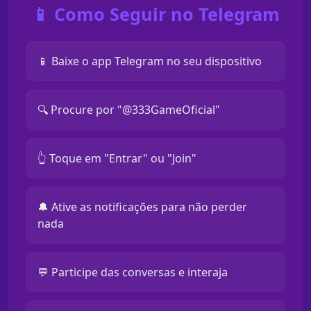
📱 Como Seguir no Telegram
📱 Baixe o app Telegram no seu dispositivo
🔍 Procure por "@333GameOficial"
👆 Toque em "Entrar" ou "Join"
🔔 Ative as notificações para não perder
nada
💬 Participe das conversas e interaja