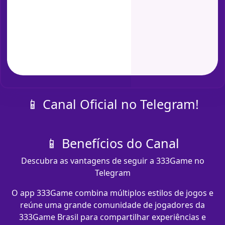
📱 Canal Oficial no Telegram!
📱 Benefícios do Canal
Descubra as vantagens de seguir a 333Game no
Telegram
O app 333Game combina múltiplos estilos de jogos e
reúne uma grande comunidade de jogadores da
333Game Brasil para compartilhar experiências e