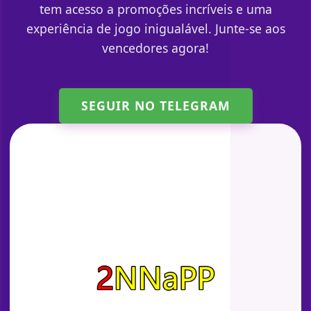
tem acesso a promoções incríveis e uma
experiência de jogo inigualável. Junte-se aos
vencedores agora!
SEGUIR NO TELEGRAM