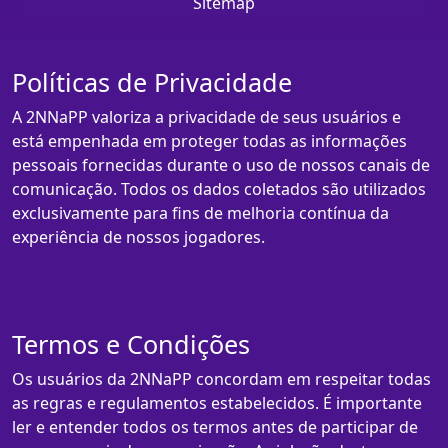
Sitemap
Políticas de Privacidade
A 2NNaPP valoriza a privacidade de seus usuários e
está empenhada em proteger todas as informações
pessoais fornecidas durante o uso de nossos canais de
comunicação. Todos os dados coletados são utilizados
exclusivamente para fins de melhoria contínua da
experiência de nossos jogadores.
Termos e Condições
Os usuários da 2NNaPP concordam em respeitar todas
as regras e regulamentos estabelecidos. É importante
ler e entender todos os termos antes de participar de