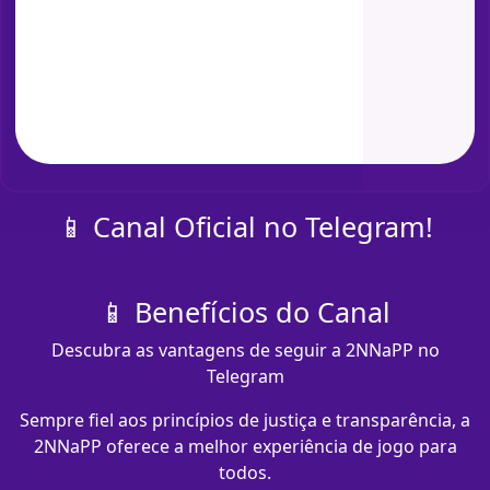
📱 Canal Oficial no Telegram!
📱 Benefícios do Canal
Descubra as vantagens de seguir a 2NNaPP no
Telegram
Sempre fiel aos princípios de justiça e transparência, a
2NNaPP oferece a melhor experiência de jogo para
todos.