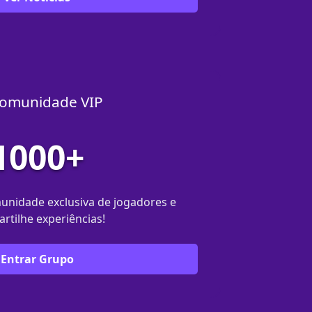
Comunidade VIP
1000+
unidade exclusiva de jogadores e
rtilhe experiências!
Entrar Grupo