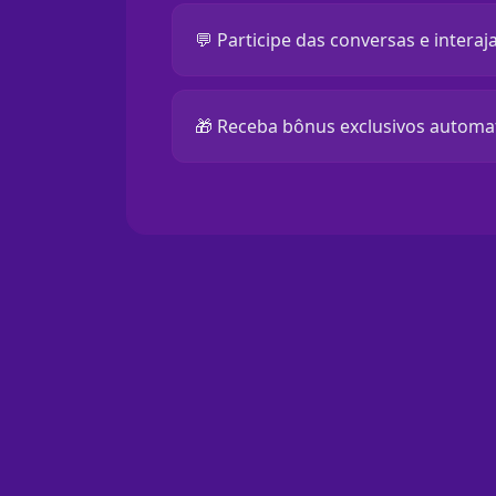
💬 Participe das conversas e interaj
🎁 Receba bônus exclusivos autom