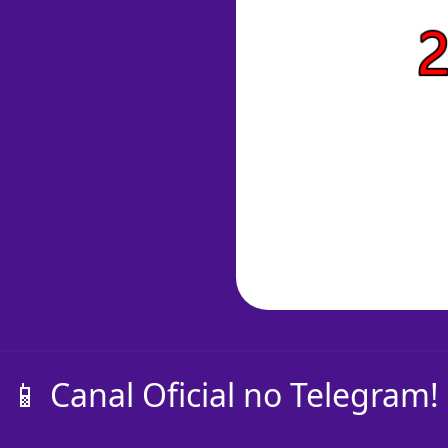
📱 Canal Oficial no Telegram!