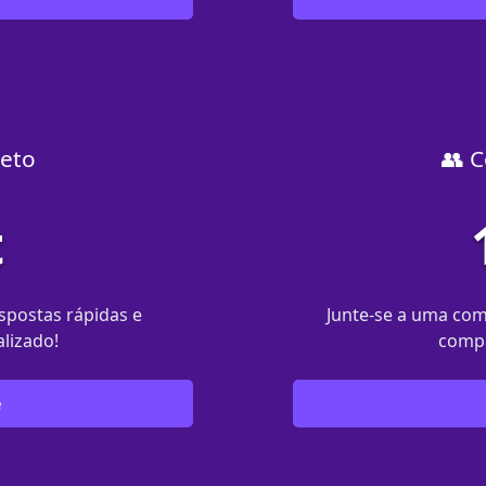
reto
👥 
t
espostas rápidas e
Junte-se a uma com
lizado!
compa
e