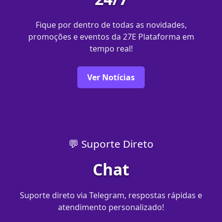
Fique por dentro de todas as novidades,
promoções e eventos da 27E Plataforma em
tempo real!
Ver Notícias
💬 Suporte Direto
Chat
Suporte direto via Telegram, respostas rápidas e
atendimento personalizado!