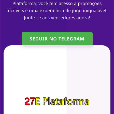
Plataforma, você tem acesso a promoções
incríveis e uma experiência de jogo inigualável.
Junte-se aos vencedores agora!
SEGUIR NO TELEGRAM