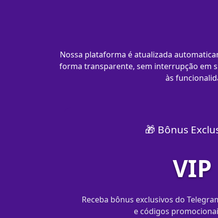
Nossa plataforma é atualizada automaticam
forma transparente, sem interrupção em s
às funcionalid
🎁 Bônus Exclu
VIP
Receba bônus exclusivos do Telegra
e códigos promocionai