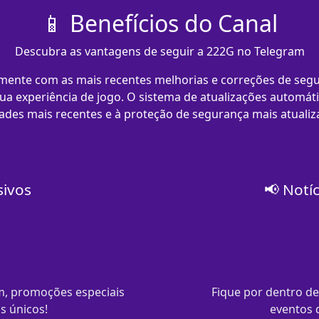
📱 Benefícios do Canal
Descubra as vantagens de seguir a 222G no Telegram
ente com as mais recentes melhorias e correções de segur
ua experiência de jogo. O sistema de atualizações automát
ades mais recentes e à proteção de segurança mais atualiz
sivos
📢 Notí
m, promoções especiais
Fique por dentro d
s únicos!
eventos 