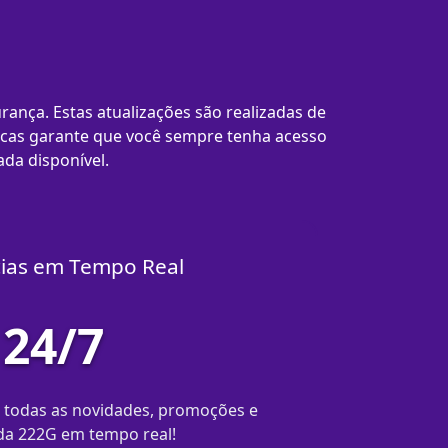
ança. Estas atualizações são realizadas de
icas garante que você sempre tenha acesso
ada disponível.
cias em Tempo Real
24/7
e todas as novidades, promoções e
da 222G em tempo real!