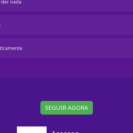
erder nada
a
aticamente
SEGUIR AGORA