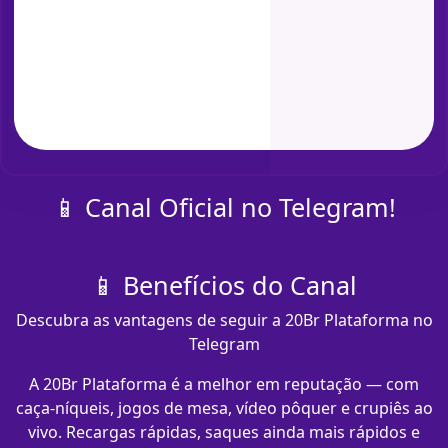
📱 Canal Oficial no Telegram!
📱 Benefícios do Canal
Descubra as vantagens de seguir a 20Br Plataforma no
Telegram
A 20Br Plataforma é a melhor em reputação — com
caça-níqueis, jogos de mesa, vídeo pôquer e crupiês ao
vivo. Recargas rápidas, saques ainda mais rápidos e