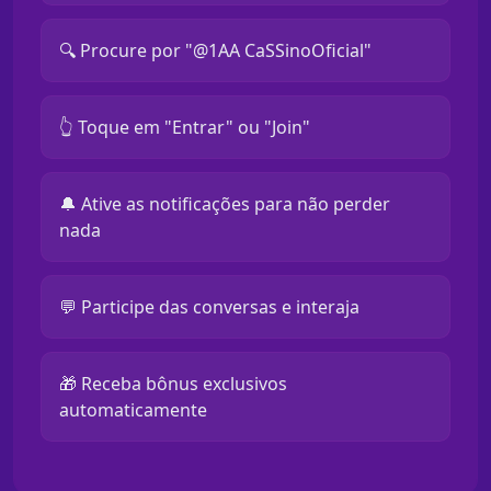
🔍 Procure por "@1AA CaSSinoOficial"
👆 Toque em "Entrar" ou "Join"
🔔 Ative as notificações para não perder
nada
💬 Participe das conversas e interaja
🎁 Receba bônus exclusivos
automaticamente