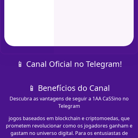
📱 Canal Oficial no Telegram!
📱 Benefícios do Canal
Descubra as vantagens de seguir a 1AA CaSSino no
Telegram
jogos baseados em blockchain e criptomoedas, que
prometem revolucionar como os jogadores ganham e
gastam no universo digital. Para os entusiastas de