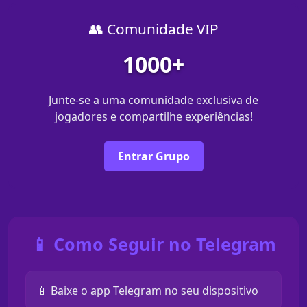
👥 Comunidade VIP
1000+
Junte-se a uma comunidade exclusiva de
jogadores e compartilhe experiências!
Entrar Grupo
📱 Como Seguir no Telegram
📱 Baixe o app Telegram no seu dispositivo