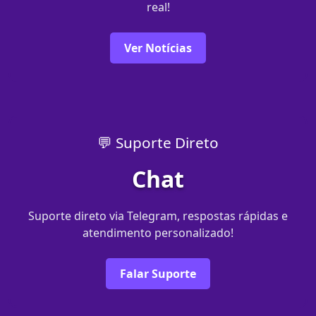
real!
Ver Notícias
💬 Suporte Direto
Chat
Suporte direto via Telegram, respostas rápidas e
atendimento personalizado!
Falar Suporte