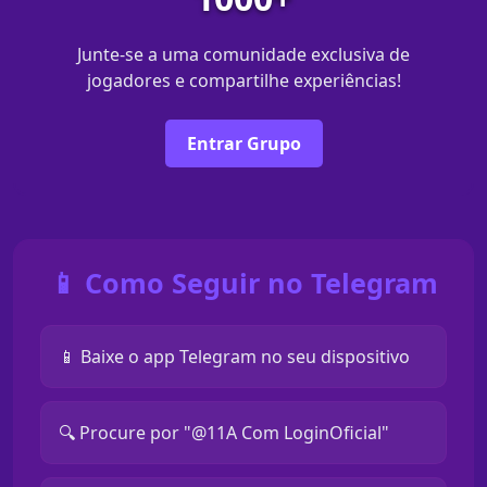
Junte-se a uma comunidade exclusiva de
jogadores e compartilhe experiências!
Entrar Grupo
📱 Como Seguir no Telegram
📱 Baixe o app Telegram no seu dispositivo
🔍 Procure por "@11A Com LoginOficial"