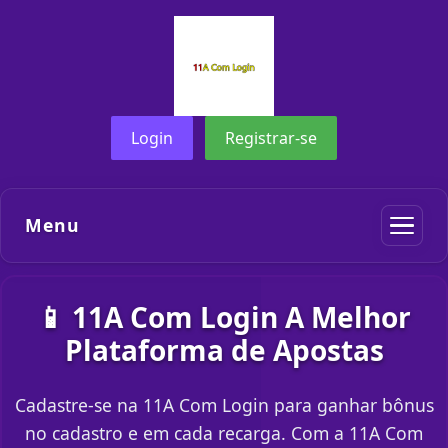
Login
Registrar-se
Menu
📱 11A Com Login A Melhor
Plataforma de Apostas
Cadastre-se na 11A Com Login para ganhar bônus
no cadastro e em cada recarga. Com a 11A Com