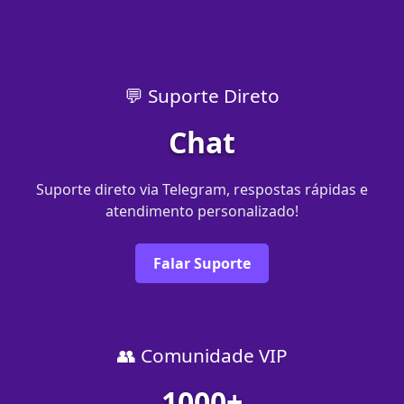
💬 Suporte Direto
Chat
Suporte direto via Telegram, respostas rápidas e
atendimento personalizado!
Falar Suporte
👥 Comunidade VIP
1000+