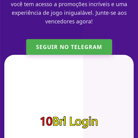
você tem acesso a promoções incríveis e uma
experiência de jogo inigualável. Junte-se aos
vencedores agora!
SEGUIR NO TELEGRAM