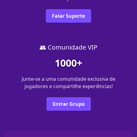
Falar Suporte
👥 Comunidade VIP
1000+
Junte-se a uma comunidade exclusiva de
jogadores e compartilhe experiências!
Entrar Grupo