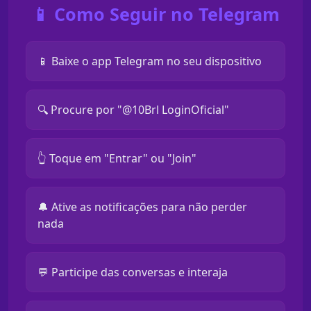
📱 Como Seguir no Telegram
📱 Baixe o app Telegram no seu dispositivo
🔍 Procure por "@10Brl LoginOficial"
👆 Toque em "Entrar" ou "Join"
🔔 Ative as notificações para não perder
nada
💬 Participe das conversas e interaja