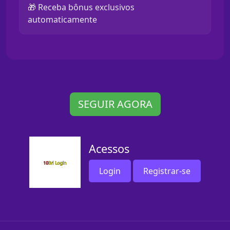
🎁 Receba bônus exclusivos
automaticamente
SEGUIR AGORA
Acessos
Login
Registrar-se